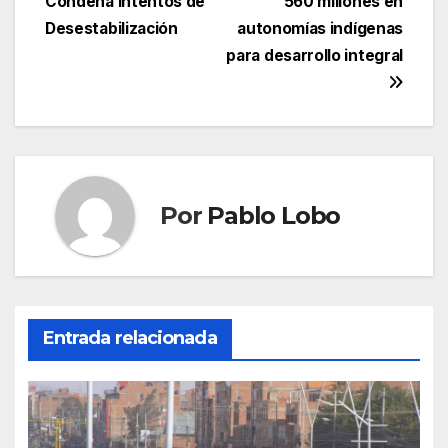
Condena Intentos de
560 millones en
entradas
Desestabilización
autonomías indígenas
para desarrollo integral
Por
Pablo Lobo
Entrada relacionada