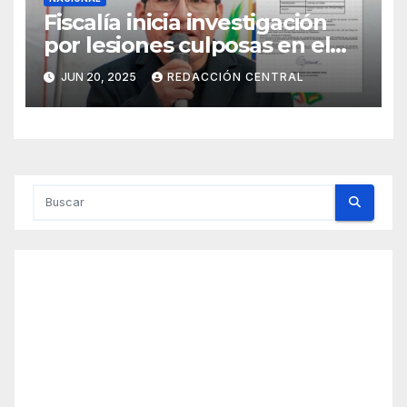
Fiscalía inicia investigación
por lesiones culposas en el
caso del gobernador
JUN 20, 2025
REDACCIÓN CENTRAL
chuquisaqueño Damián
Condori