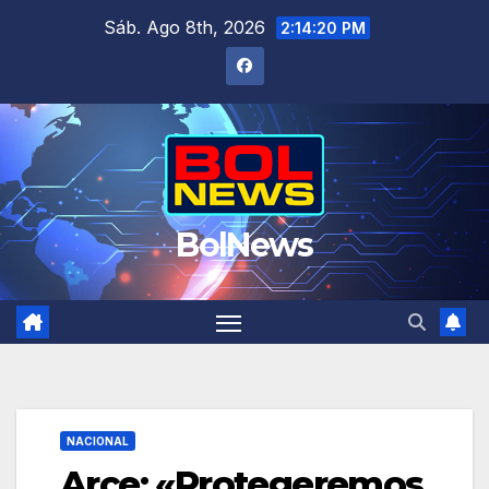
Saltar
Sáb. Ago 8th, 2026
2:14:21 PM
al
contenido
BolNews
NACIONAL
Arce: «Protegeremos