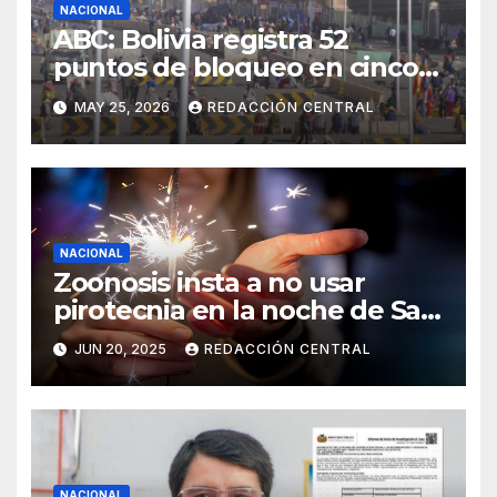
NACIONAL
ABC: Bolivia registra 52
puntos de bloqueo en cinco
departamentos
MAY 25, 2026
REDACCIÓN CENTRAL
NACIONAL
Zoonosis insta a no usar
pirotecnia en la noche de San
Juan
JUN 20, 2025
REDACCIÓN CENTRAL
NACIONAL