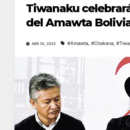
Tiwanaku celebrará
del Amawta Bolivi
#Amawta
,
#Chakana
,
#Tiwa
ABR 30, 2025