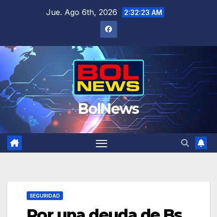
Saltar
Jue. Ago 6th, 2026
2:32:24 AM
al
contenido
BolNews
SEGURIDAD
Por una deuda de Bs