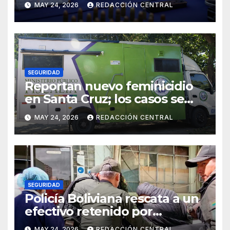
MAY 24, 2026
REDACCIÓN CENTRAL
delincuencia organizada
transnacional
SEGURIDAD
Reportan nuevo feminicidio
en Santa Cruz; los casos se
elevan a 33 en el país
MAY 24, 2026
REDACCIÓN CENTRAL
SEGURIDAD
Policía Boliviana rescata a un
efectivo retenido por
bloqueadores en El Alt
MAY 24, 2026
REDACCIÓN CENTRAL