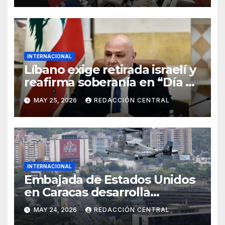
INTERNACIONAL
Líbano exige retirada israelí y
reafirma soberanía en “Día de
la Resistencia y la Liberación”
MAY 25, 2026
REDACCIÓN CENTRAL
INTERNACIONAL
Embajada de Estados Unidos
en Caracas desarrolla
simulacro aéreo de
MAY 24, 2026
REDACCIÓN CENTRAL
evacuación y contingencia