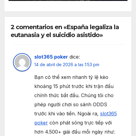
2 comentarios en «España legaliza la
eutanasia y el suicidio asistido»
slot365 poker
dice:
14 de abril de 2026 a las 1:53 pm
Bạn có thể xem nhanh tỷ lệ kèo
khoảng 15 phút trước khi trận đấu
chính thức bắt đầu. Chúng tôi cho
phép người chơi so sánh ODDS
trước khi vào tiền. Ngoài ra,
slot365
poker
còn phát sóng trực tiếp với
hơn 4.500+ giải đấu mỗi ngày như: