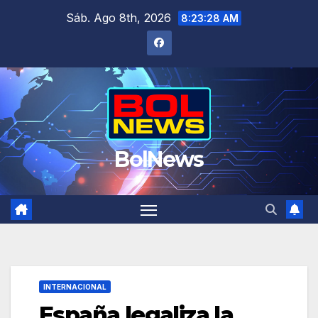
Saltar
Sáb. Ago 8th, 2026
8:23:28 AM
al
contenido
BolNews
INTERNACIONAL
España legaliza la