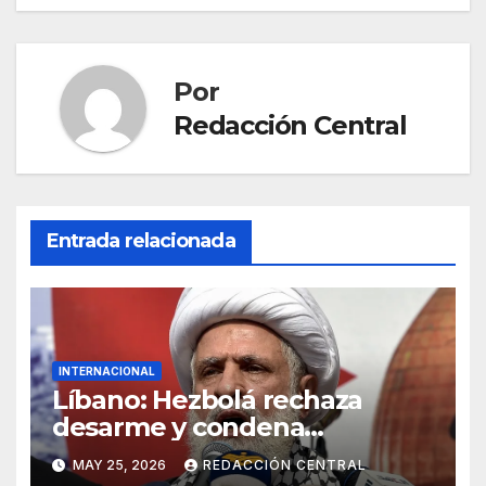
Por
Redacción Central
Entrada relacionada
INTERNACIONAL
Líbano: Hezbolá rechaza
desarme y condena
injerencia de EE.UU.
MAY 25, 2026
REDACCIÓN CENTRAL