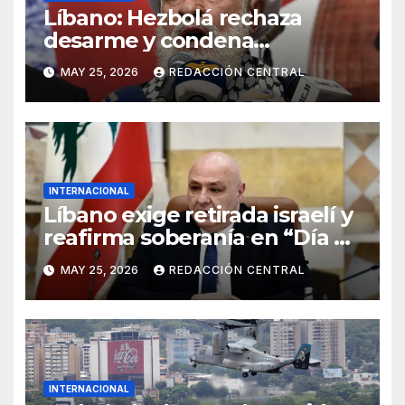
Líbano: Hezbolá rechaza
desarme y condena
injerencia de EE.UU.
MAY 25, 2026
REDACCIÓN CENTRAL
INTERNACIONAL
Líbano exige retirada israelí y
reafirma soberanía en “Día de
la Resistencia y la Liberación”
MAY 25, 2026
REDACCIÓN CENTRAL
INTERNACIONAL