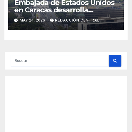
Embajada de Estados Unidos
en Caracas desarrolla
simulacro aéreo de
MAY 24, 2026
REDACCIÓN CENTRAL
evacuación y contingencia