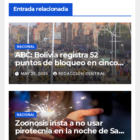
Entrada relacionada
NACIONAL
ABC: Bolivia registra 52
puntos de bloqueo en cinco
departamentos
MAY 25, 2026
REDACCIÓN CENTRAL
NACIONAL
Zoonosis insta a no usar
pirotecnia en la noche de San
Juan