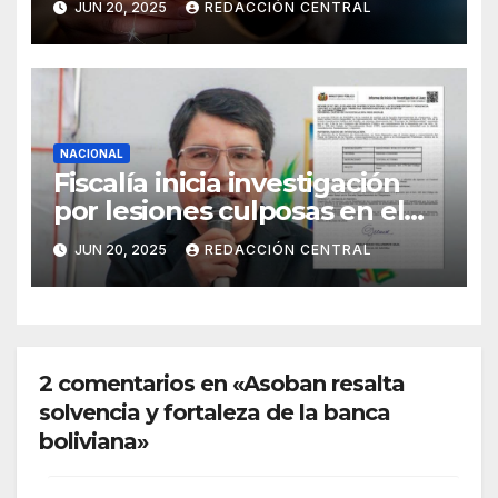
JUN 20, 2025
REDACCIÓN CENTRAL
NACIONAL
Fiscalía inicia investigación
por lesiones culposas en el
caso del gobernador
JUN 20, 2025
REDACCIÓN CENTRAL
chuquisaqueño Damián
Condori
2 comentarios en «Asoban resalta
solvencia y fortaleza de la banca
boliviana»