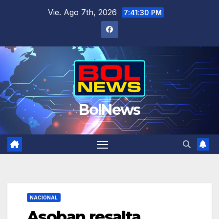
Saltar
Vie. Ago 7th, 2026
7:41:31 PM
al
contenido
BolNews
NACIONAL
Asoban resalta