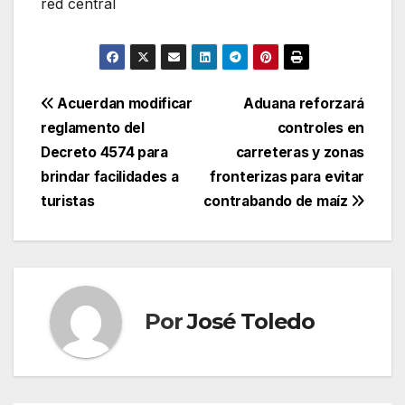
red central
Navegación
Acuerdan modificar
Aduana reforzará
reglamento del
controles en
de
Decreto 4574 para
carreteras y zonas
entradas
brindar facilidades a
fronterizas para evitar
turistas
contrabando de maíz
Por
José Toledo