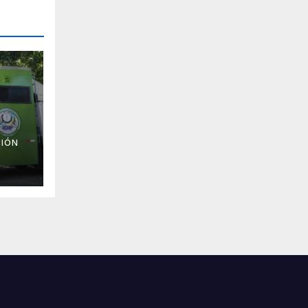
IÓN
a 33