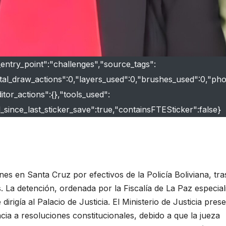
_entry_point":"challenges","source_tags":
total_draw_actions":0,"layers_used":0,"brushes_used":0,"ph
ditor_actions":{},"tools_used":
ed_since_last_sticker_save":true,"containsFTESticker":false}
es en Santa Cruz por efectivos de la Policía Boliviana, tra
 La detención, ordenada por la Fiscalía de La Paz especial
dirigía al Palacio de Justicia. El Ministerio de Justicia pres
ia a resoluciones constitucionales, debido a que la jueza