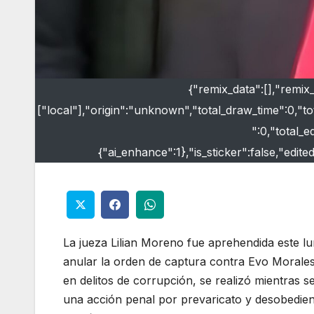
{"remix_data":[],"remix
["local"],"origin":"unknown","total_draw_time":0,"
":0,"total_e
{"ai_enhance":1},"is_sticker":false,"edit
La jueza Lilian Moreno fue aprehendida este lun
anular la orden de captura contra Evo Morales.
en delitos de corrupción, se realizó mientras se 
una acción penal por prevaricato y desobedienc