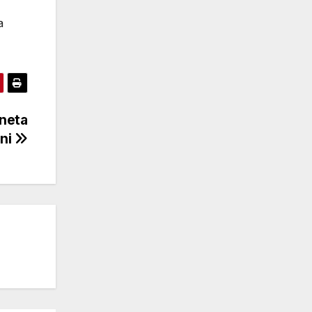
a
oneta
eni