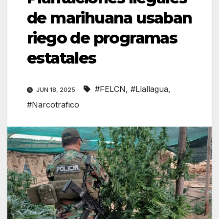
de marihuana usaban
riego de programas
estatales
#FELCN
,
#Llallagua
,
JUN 18, 2025
#Narcotrafico