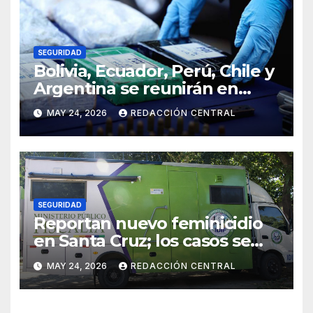
SEGURIDAD
Bolivia, Ecuador, Perú, Chile y
Argentina se reunirán en
Santiago contra la
MAY 24, 2026
REDACCIÓN CENTRAL
delincuencia organizada
transnacional
SEGURIDAD
Reportan nuevo feminicidio
en Santa Cruz; los casos se
elevan a 33 en el país
MAY 24, 2026
REDACCIÓN CENTRAL