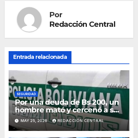
Por
Redacción Central
Entrada relacionada
SEGURIDAD
Por una deuda de Bs 200, un
hombre mató y cercenó a su
víctima en la zona Sur de La
MAY 25, 2026
REDACCIÓN CENTRAL
Paz