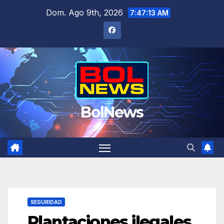
Saltar
Dom. Ago 9th, 2026
7:47:14 AM
al
contenido
BolNews
SEGURIDAD
Plantaciones ilegales