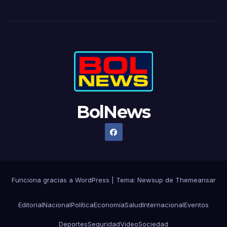
BolNews
Funciona gracias a WordPress
|
Tema: Newsup de
Themeansar
Editorial
Nacional
Política
Economía
Salud
Internacional
Eventos
Deportes
Seguridad
Video
Sociedad