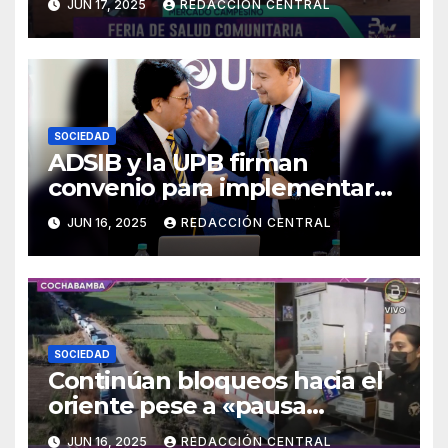
JUN 17, 2025
REDACCIÓN CENTRAL
SOCIEDAD
ADSIB y la UPB firman
convenio para implementar
certificados digitales
JUN 16, 2025
REDACCIÓN CENTRAL
SOCIEDAD
Continúan bloqueos hacia el
oriente pese a «pausa
humanitaria»
JUN 16, 2025
REDACCIÓN CENTRAL