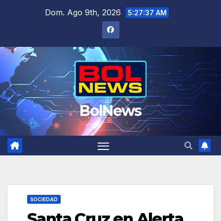
Saltar
Dom. Ago 9th, 2026
5:27:38 AM
al
contenido
BolNews
SOCIEDAD
Santa Cruz en Alerta