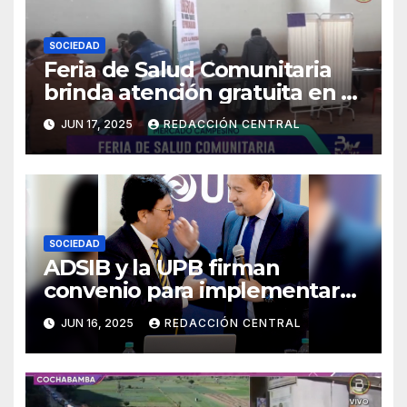
SOCIEDAD
Feria de Salud Comunitaria
brinda atención gratuita en El
Alto
JUN 17, 2025
REDACCIÓN CENTRAL
SOCIEDAD
ADSIB y la UPB firman
convenio para implementar
certificados digitales
JUN 16, 2025
REDACCIÓN CENTRAL