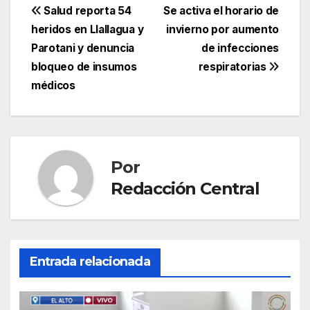
Navegación
Salud reporta 54
Se activa el horario de
heridos en Llallagua y
invierno por aumento
de
Parotani y denuncia
de infecciones
entradas
bloqueo de insumos
respiratorias
médicos
Por
Redacción Central
Entrada relacionada