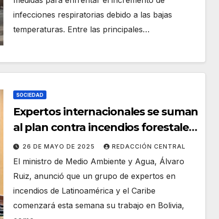
medidas para enfrentar el incremento de
infecciones respiratorias debido a las bajas
temperaturas. Entre las principales…
SOCIEDAD
Expertos internacionales se suman
al plan contra incendios forestales
y Gobierno limitará chaqueos
26 DE MAYO DE 2025
REDACCIÓN CENTRAL
El ministro de Medio Ambiente y Agua, Álvaro
Ruiz, anunció que un grupo de expertos en
incendios de Latinoamérica y el Caribe
comenzará esta semana su trabajo en Bolivia,