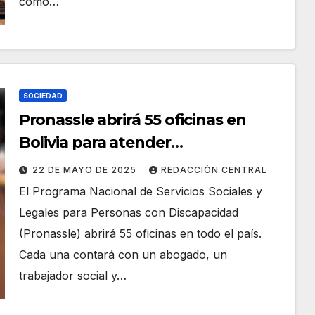
como…
SOCIEDAD
Pronassle abrirá 55 oficinas en
Bolivia para atender
gratuitamente a personas con
22 DE MAYO DE 2025
REDACCIÓN CENTRAL
discapacidad
El Programa Nacional de Servicios Sociales y
Legales para Personas con Discapacidad
(Pronassle) abrirá 55 oficinas en todo el país.
Cada una contará con un abogado, un
trabajador social y…