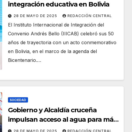
integración educativa en Bolivia
28 DE MAYO DE 2025
REDACCIÓN CENTRAL
El Instituto Internacional de Integración del
Convenio Andrés Bello (IIICAB) celebró sus 50
años de trayectoria con un acto conmemorativo
en Bolivia, en el marco de la agenda del
Bicentenario.…
SOCIEDAD
Gobierno y Alcaldía cruceña
impulsan acceso al agua para más
de 31 mil familias
28 DE MAYO DE 2025
REDACCIÓN CENTRAL