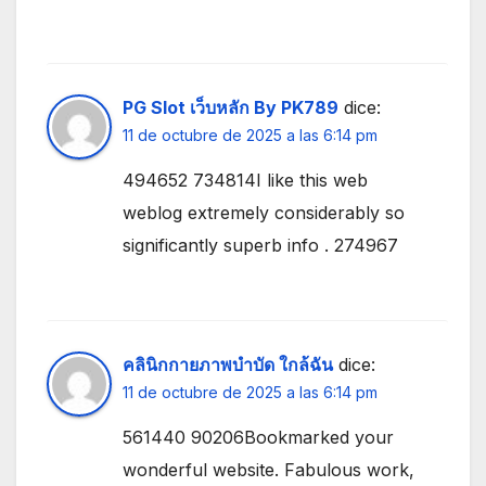
PG Slot เว็บหลัก By PK789
dice:
11 de octubre de 2025 a las 6:14 pm
494652 734814I like this web
weblog extremely considerably so
significantly superb info . 274967
คลินิกกายภาพบำบัด ใกล้ฉัน
dice:
11 de octubre de 2025 a las 6:14 pm
561440 90206Bookmarked your
wonderful website. Fabulous work,