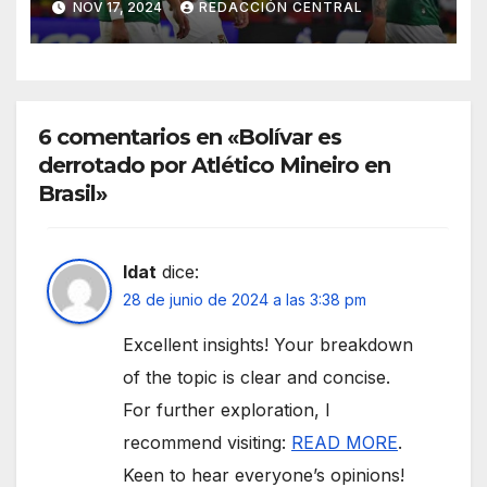
NOV 17, 2024
REDACCIÓN CENTRAL
6 comentarios en «Bolívar es
derrotado por Atlético Mineiro en
Brasil»
Idat
dice:
28 de junio de 2024 a las 3:38 pm
Excellent insights! Your breakdown
of the topic is clear and concise.
For further exploration, I
recommend visiting:
READ MORE
.
Keen to hear everyone’s opinions!