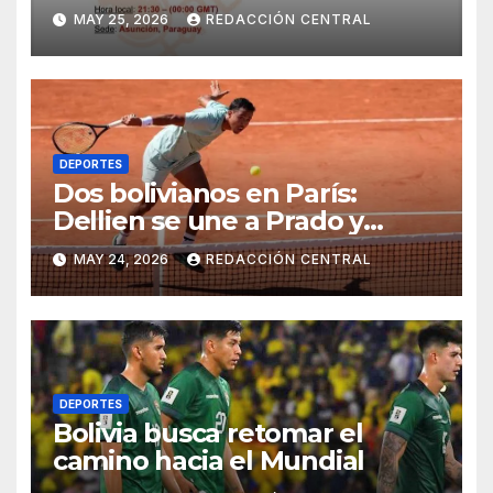
Independiente reciban a sus
MAY 25, 2026
REDACCIÓN CENTRAL
rivales en Asunción, por los
conflictos
DEPORTES
Dos bolivianos en París:
Dellien se une a Prado y
también clasifica a Roland
MAY 24, 2026
REDACCIÓN CENTRAL
Garros 2026
DEPORTES
Bolivia busca retomar el
camino hacia el Mundial