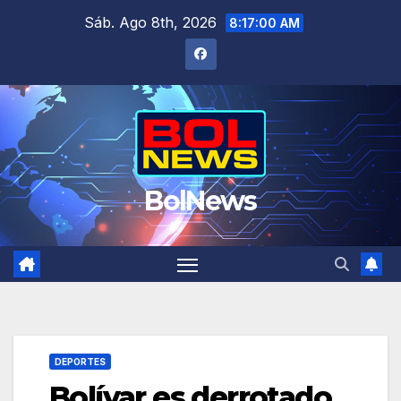
Saltar
Sáb. Ago 8th, 2026
8:17:01 AM
al
contenido
BolNews
DEPORTES
Bolívar es derrotado