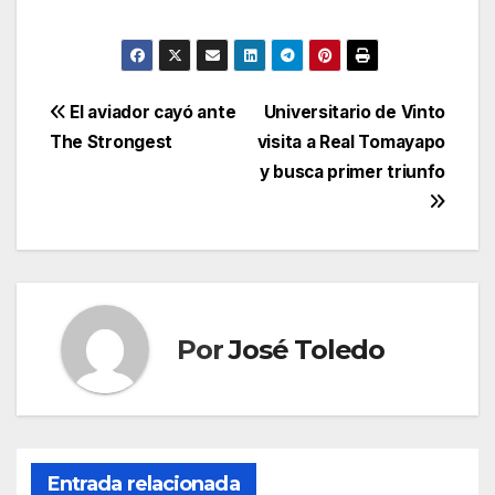
Navegación
El aviador cayó ante
Universitario de Vinto
The Strongest
visita a Real Tomayapo
de
y busca primer triunfo
entradas
Por
José Toledo
Entrada relacionada