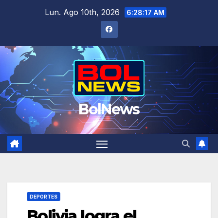
Saltar
Lun. Ago 10th, 2026
6:28:18 AM
al
contenido
BolNews
DEPORTES
Bolivia logra el