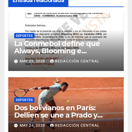
Entrada relacionada
DEPORTES
La Conmebol define que
Always, Blooming e
Independiente reciban a sus
MAY 25, 2026
REDACCIÓN CENTRAL
rivales en Asunción, por los
conflictos
DEPORTES
Dos bolivianos en París:
Dellien se une a Prado y
también clasifica a Roland
MAY 24, 2026
REDACCIÓN CENTRAL
Garros 2026