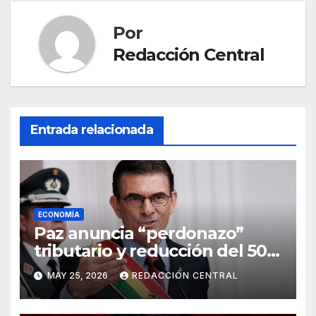
Por
Redacción Central
Entrada relacionada
ECONOMÍA
Paz anuncia “perdonazo”
tributario y reducción del 50%
al salario del Presidente y
MAY 25, 2026
REDACCIÓN CENTRAL
ministros