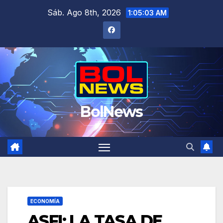
Saltar
Sáb. Ago 8th, 2026
1:05:04 AM
al
contenido
BolNews
ECONOMÍA
ASFI: LA TASA DE