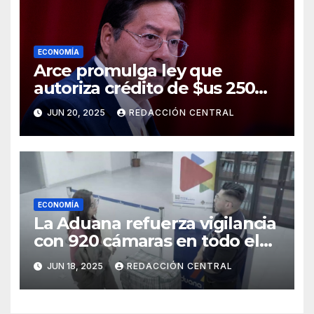
ECONOMÍA
Arce promulga ley que
autoriza crédito de $us 250
millones del BID para
JUN 20, 2025
REDACCIÓN CENTRAL
emergencias
ECONOMÍA
La Aduana refuerza vigilancia
con 920 cámaras en todo el
país
JUN 18, 2025
REDACCIÓN CENTRAL