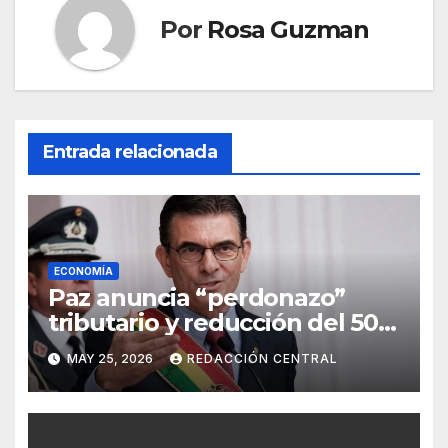
Por
Rosa Guzman
Entrada relacionada
ECONOMÍA
Paz anuncia “perdonazo”
tributario y reducción del 50%
al salario del Presidente y
MAY 25, 2026
REDACCIÓN CENTRAL
ministros