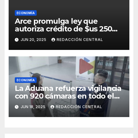
ECONOMÍA
Arce promulga ley que
autoriza crédito de $us 250
millones del BID para
JUN 20, 2025
REDACCIÓN CENTRAL
emergencias
ECONOMÍA
La Aduana refuerza vigilancia
con 920 cámaras en todo el
país
JUN 18, 2025
REDACCIÓN CENTRAL