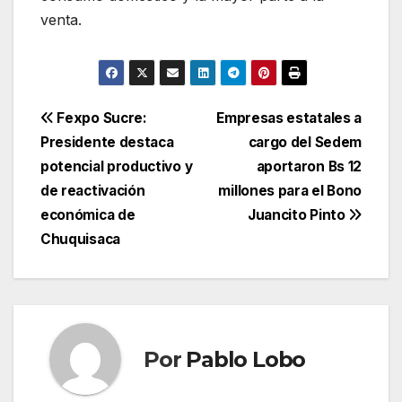
venta.
Navegación
Fexpo Sucre:
Empresas estatales a
Presidente destaca
cargo del Sedem
de
potencial productivo y
aportaron Bs 12
entradas
de reactivación
millones para el Bono
económica de
Juancito Pinto
Chuquisaca
Por
Pablo Lobo