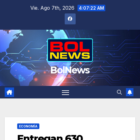
Saltar
Vie. Ago 7th, 2026
4:07:23 AM
al
contenido
BolNews
ECONOMÍA
Entregan 630