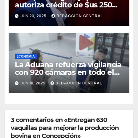
autoriza crédito de $us 250
millones del BID para
JUN 20, 2025
REDACCIÓN CENTRAL
emergencias
ECONOMÍA
La Aduana refuerza vigilancia
con 920 cámaras en todo el
país
JUN 18, 2025
REDACCIÓN CENTRAL
3 comentarios en «Entregan 630
vaquillas para mejorar la producción
bovina en Concepción»