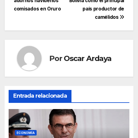
entradas
adornos navideños
Bolivia como el principal
comisados en Oruro
país productor de
camélidos
Por
Oscar Ardaya
Entrada relacionada
ECONOMÍA