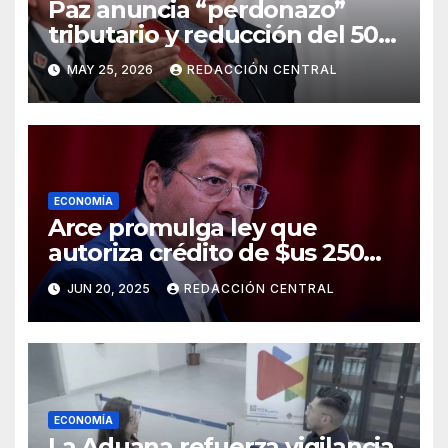
Paz anuncia “perdonazo”
tributario y reducción del 50%
al salario del Presidente y
MAY 25, 2026
REDACCIÓN CENTRAL
ministros
ECONOMÍA
Arce promulga ley que
autoriza crédito de $us 250
millones del BID para
JUN 20, 2025
REDACCIÓN CENTRAL
emergencias
ECONOMÍA
La Aduana refuerza vigilancia