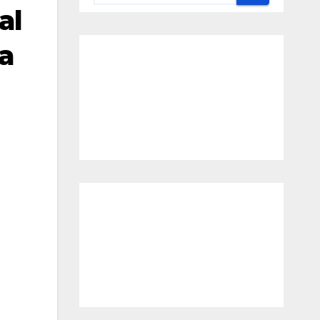
al
ca