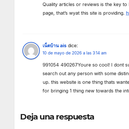
Quality articles or reviews is the key to
page, that’s wyat this site is providing.
h
เน็ตบ้าน ais
dice:
10 de mayo de 2026 a las 3:14 am
991054 490267Youre so cool! I dont sup
search out any person with some distinct
up. this website is one thing thats wante
for bringing 1 thing new towards the i
Deja una respuesta