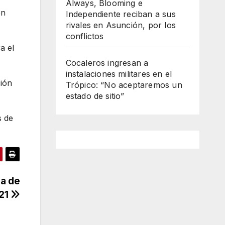
Always, Blooming e
on
Independiente reciban a sus
rivales en Asunción, por los
conflictos
a el
Cocaleros ingresan a
instalaciones militares en el
ción
Trópico: “No aceptaremos un
estado de sitio”
s de
sa de
021