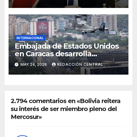
INTERNACIONAL
Embajada de Estados Unidos
en Caracas desarrolla
simulacro aéreo de
MAY 24, 2026
REDACCIÓN CENTRAL
evacuación y contingencia
2.794 comentarios en «Bolivia reitera
su interés de ser miembro pleno del
Mercosur»