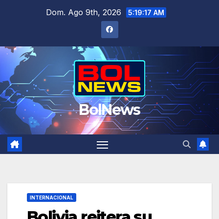
Saltar
Dom. Ago 9th, 2026
5:19:19 AM
al
contenido
BolNews
INTERNACIONAL
Bolivia reitera su