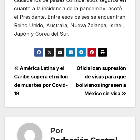
ciudadanos de países considerados seguros en
cuanto a la incidencia de la pandemia», acotó
el Presidente. Entre esos países se encuentran
Reino Unido, Australia, Nueva Zelanda, Israel,
Japón y Corea del Sur.
Navegación
América Latina y el
Oficializan supresión
Caribe supera el millón
de visas para que
de
de muertes por Covid-
bolivianos ingresen a
entradas
19
México sin visa
Por