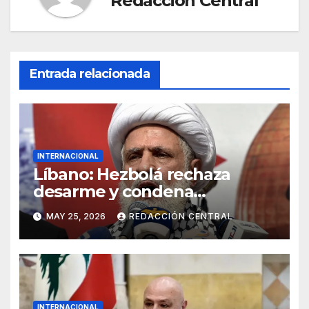
Redacción Central
Entrada relacionada
INTERNACIONAL
Líbano: Hezbolá rechaza
desarme y condena
injerencia de EE.UU.
MAY 25, 2026
REDACCIÓN CENTRAL
INTERNACIONAL