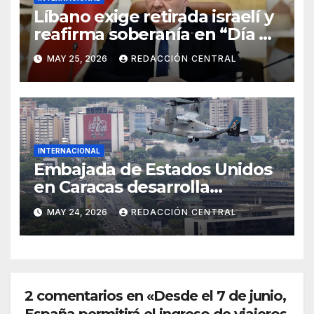
Líbano exige retirada israelí y
reafirma soberanía en “Día de
la Resistencia y la Liberación”
MAY 25, 2026
REDACCIÓN CENTRAL
INTERNACIONAL
Embajada de Estados Unidos
en Caracas desarrolla
simulacro aéreo de
MAY 24, 2026
REDACCIÓN CENTRAL
evacuación y contingencia
2 comentarios en «Desde el 7 de junio,