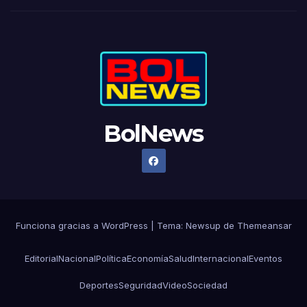
BolNews
Funciona gracias a WordPress
|
Tema: Newsup de
Themeansar
Editorial
Nacional
Política
Economía
Salud
Internacional
Eventos
Deportes
Seguridad
Video
Sociedad