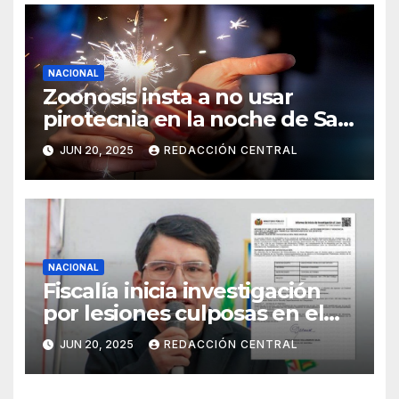
NACIONAL
Zoonosis insta a no usar
pirotecnia en la noche de San
Juan
JUN 20, 2025
REDACCIÓN CENTRAL
NACIONAL
Fiscalía inicia investigación
por lesiones culposas en el
caso del gobernador
JUN 20, 2025
REDACCIÓN CENTRAL
chuquisaqueño Damián
Condori