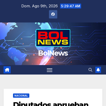
Saltar
Dom. Ago 9th, 2026
5:29:48 AM
al
contenido
BolNews
NACIONAL
Diputados aprueban