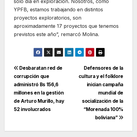
solo día en exploración. Nosotros, como
YPFB, estamos trabajando en distintos
proyectos exploratorios, son
aproximadamente 17 proyectos que tenemos
previstos este año”, remarcó Molina.
Navegación
Desbaratan red de
Defensores de la
corrupción que
cultura y el folklore
de
administró Bs 156,6
inician campaña
entradas
millones en la gestión
mundial de
de Arturo Murillo, hay
socialización de la
52 involucrados
“Morenada 100%
boliviana”