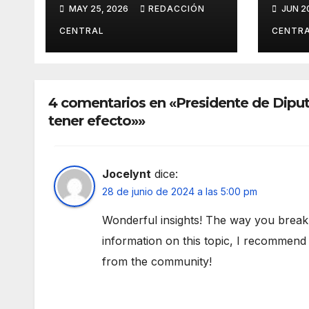
bloqueo en cinco
la n
MAY 25, 2026
REDACCIÓN
JUN 2
departamentos
Jua
CENTRAL
CENTR
4 comentarios en «Presidente de Diput
tener efecto»»
Jocelynt
dice:
28 de junio de 2024 a las 5:00 pm
Wonderful insights! The way you break
information on this topic, I recommend v
from the community!