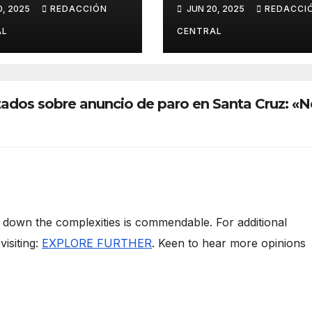
oche de San
lesiones culposa
0, 2025
REDACCIÓN
JUN 20, 2025
REDACCI
n
en el caso del
gobernador
AL
CENTRAL
chuquisaqueño
Damián Condori
ados sobre anuncio de paro en Santa Cruz: «N
 down the complexities is commendable. For additional
isiting:
EXPLORE FURTHER
. Keen to hear more opinions