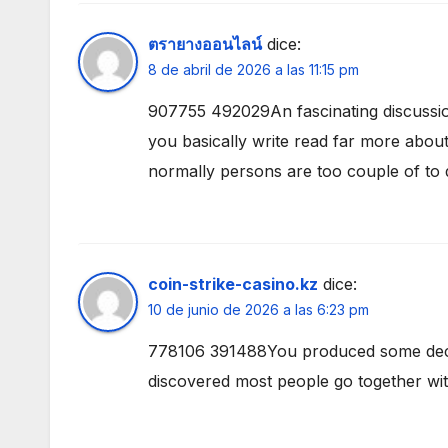
ตรายางออนไลน์
dice:
8 de abril de 2026 a las 11:15 pm
907755 492029An fascinating discussio
you basically write read far more about 
normally persons are too couple of to 
coin-strike-casino.kz
dice:
10 de junio de 2026 a las 6:23 pm
778106 391488You produced some decent
discovered most people go together wi