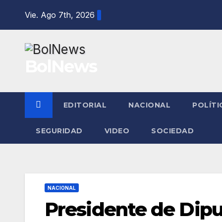
Saltar
Vie. Ago 7th, 2026
al
contenido
BolNews
EDITORIAL
NACIONAL
POLÍTI
SEGURIDAD
VIDEO
SOCIEDAD
NACIONAL
Presidente de Dipu