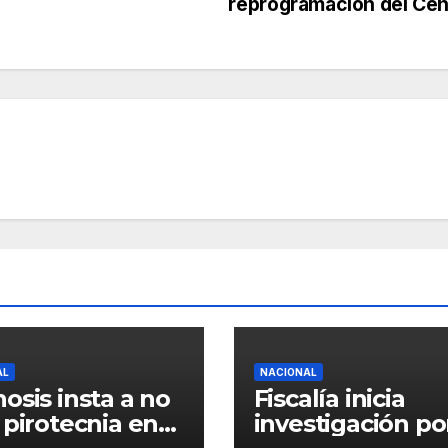
reprogramación del Ce
AL
NACIONAL
osis insta a no
Fiscalía inicia
 pirotecnia en
investigación po