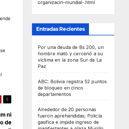
organizacin-mundial-.html
tende
Entradas Recientes
Por una deuda de Bs 200, un
ese
hombre mató y cercenó a su
víctima en la zona Sur de La
Paz
l
ABC: Bolivia registra 52 puntos
de bloqueo en cinco
departamentos
Alrededor de 20 personas
um ni
fueron aprehendidas; Policía
to de
gasifica e impide ingreso de
manifestantes a plaza Murillo