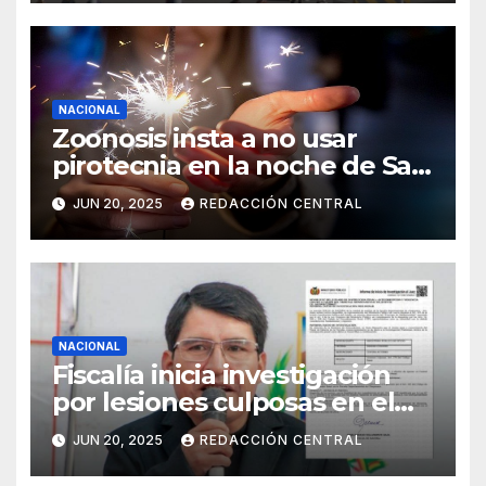
NACIONAL
Zoonosis insta a no usar
pirotecnia en la noche de San
Juan
JUN 20, 2025
REDACCIÓN CENTRAL
NACIONAL
Fiscalía inicia investigación
por lesiones culposas en el
caso del gobernador
JUN 20, 2025
REDACCIÓN CENTRAL
chuquisaqueño Damián
Condori