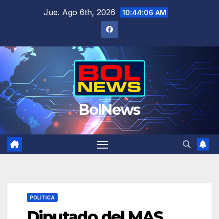
Saltar
Jue. Ago 6th, 2026
10:44:07 AM
al
contenido
BolNews
POLÍTICA
Diputado del MAS