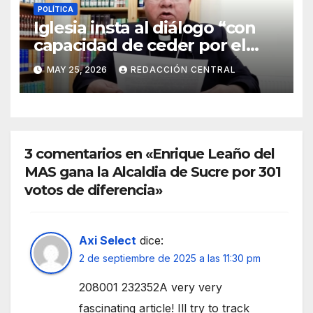
POLÍTICA
Iglesia insta al diálogo “con
capacidad de ceder por el
bien del país” y reitera su
MAY 25, 2026
REDACCIÓN CENTRAL
disposición de mediador
3 comentarios en «Enrique Leaño del
MAS gana la Alcaldia de Sucre por 301
votos de diferencia»
Axi Select
dice:
2 de septiembre de 2025 a las 11:30 pm
208001 232352A very very
fascinating article! Ill try to track