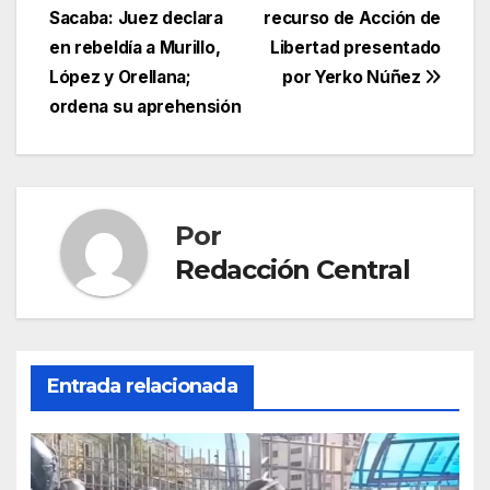
Sacaba: Juez declara
recurso de Acción de
de
en rebeldía a Murillo,
Libertad presentado
entradas
López y Orellana;
por Yerko Núñez
ordena su aprehensión
Por
Redacción Central
Entrada relacionada