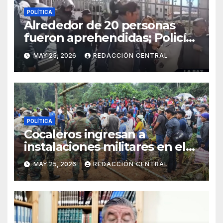
POLÍTICA
Alrededor de 20 personas
fueron aprehendidas; Policía
gasifica e impide ingreso de
MAY 25, 2026
REDACCIÓN CENTRAL
manifestantes a plaza Murillo
POLÍTICA
Cocaleros ingresan a
instalaciones militares en el
Trópico: “No aceptaremos un
MAY 25, 2026
REDACCIÓN CENTRAL
estado de sitio”