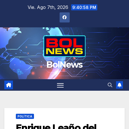
Saltar
Vie. Ago 7th, 2026
9:40:58 PM
al
contenido
BolNews
POLÍTICA
Enrique Leaño del