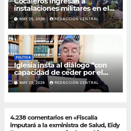
Cocaleros ingresan a
instalaciones militares en el
Trópico: “No aceptaremos un
MAY 25, 2026
REDACCIÓN CENTRAL
estado de sitio”
POLÍTICA
Iglesia insta al diálogo “con
capacidad de ceder por el
bien del país” y reitera su
MAY 25, 2026
REDACCIÓN CENTRAL
disposición de mediador
4.238 comentarios en «Fiscalía
imputará a la exministra de Salud, Eidy