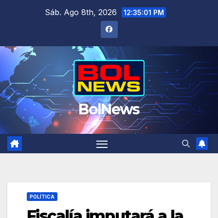
Saltar
Sáb. Ago 8th, 2026
12:35:03 PM
al
contenido
BolNews
POLÍTICA
Fiscalía imputará a la