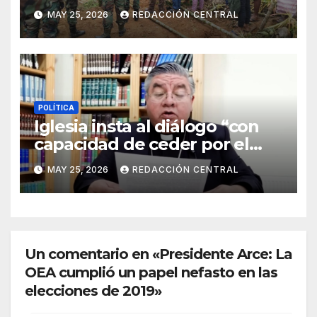
Trópico: “No aceptaremos un
MAY 25, 2026
REDACCIÓN CENTRAL
estado de sitio”
POLÍTICA
Iglesia insta al diálogo “con
capacidad de ceder por el
bien del país” y reitera su
MAY 25, 2026
REDACCIÓN CENTRAL
disposición de mediador
Un comentario en «Presidente Arce: La
OEA cumplió un papel nefasto en las
elecciones de 2019»