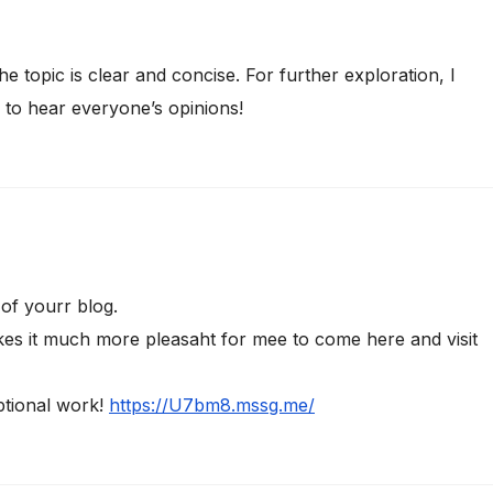
e topic is clear and concise. For further exploration, I
 to hear everyone’s opinions!
 of yourr blog.
kes it much more pleasaht for mee to come here and visit
ptional work!
https://U7bm8.mssg.me/