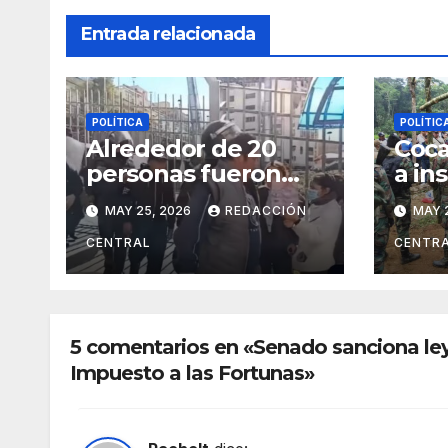
Entrada relacionada
POLÍTICA
POLÍTIC
Alrededor de 20
Coca
personas fueron
a in
aprehendidas;
mili
MAY 25, 2026
REDACCIÓN
MAY 
Policía gasifica e
Tróp
impide ingreso de
ace
CENTRAL
CENTR
manifestantes a
esta
plaza Murillo
5 comentarios en «Senado sanciona ley
Impuesto a las Fortunas»