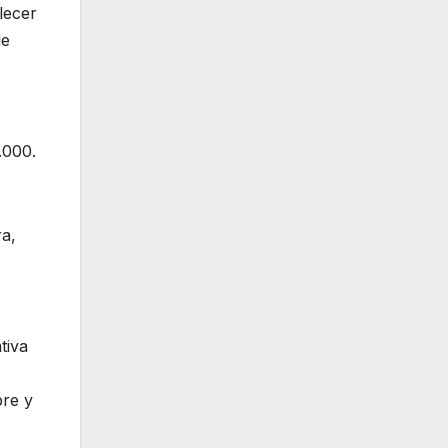
lecer
de
.000.
ra,
tiva
bre y