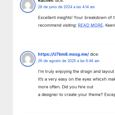
Rachelt
dice:
28 de junio de 2024 a las 4:14 am
Excellent insights! Your breakdown of th
recommend visiting:
READ MORE
. Keen
https://U7bm8.mssg.me/
dice:
26 de agosto de 2025 a las 6:46 am
I’m truly enjoying the drsign and layout
It’s a very easy on the eyes whicxh ma
more often. Did you hire out
a designer to create your theme? Exce