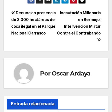
Navegación
Denuncian presencia
Incautación Millonaria
de 3.000 hectáreas de
en Bermejo:
de
coca ilegal en el Parque
Intervención Militar
entradas
Nacional Carrasco
Contra el Contrabando
Por
Oscar Ardaya
Entrada relacionada