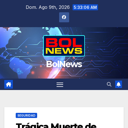
Saltar
Dom. Ago 9th, 2026
5:33:07 AM
al
contenido
BolNews
SEGURIDAD
Trágica Muerte de