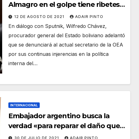
Almagro en el golpe tiene ribetes
criminales»
12 DE AGOSTO DE 2021
ADAIR PINTO
En diálogo con Sputnik, Wilfredo Chávez,
procurador general del Estado boliviano adelantó
que se denunciará al actual secretario de la OEA
por sus continuas injerencias en la política
interna del…
INTERNACIONAL
Embajador argentino busca la
verdad «para reparar el daño que
Argentina le hizo a Bolivia»
30 DE JULIO DE 2021
ADAIR PINTO