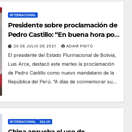
INTERNACIONAL
Presidente sobre proclamación de
Pedro Castillo: “En buena hora por
el pueblo peruano que con
20 DE JULIO DE 2021
ADAIR PINTO
esperanza saldrá adelante”
El presidente del Estado Plurinacional de Bolivia,
Luis Arce, destacó este martes la proclamación
de Pedro Castillo como nuevo mandatario de la
República del Perú. “A días de conmemorar su…
INTERNACIONAL
SALUD
China aprueba el uso de