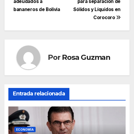
entradas
adeudados a
para separación de
bananeros de Bolivia
Sólidos y Líquidos en
Corocoro
Por
Rosa Guzman
Entrada relacionada
ECONOMÍA