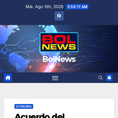
Saltar
Mié. Ago 5th, 2026
3:59:18 AM
al
contenido
BolNews
ECONOMÍA
Acuerdo del