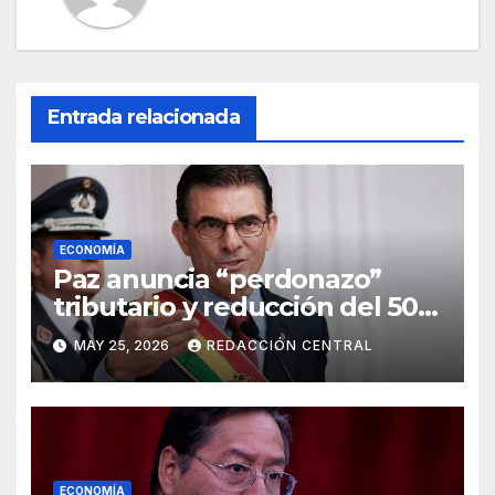
Entrada relacionada
ECONOMÍA
Paz anuncia “perdonazo”
tributario y reducción del 50%
al salario del Presidente y
MAY 25, 2026
REDACCIÓN CENTRAL
ministros
ECONOMÍA