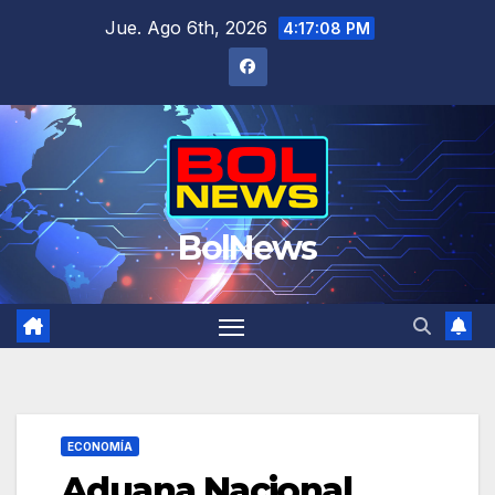
Saltar
Jue. Ago 6th, 2026
4:17:09 PM
al
contenido
BolNews
ECONOMÍA
Aduana Nacional