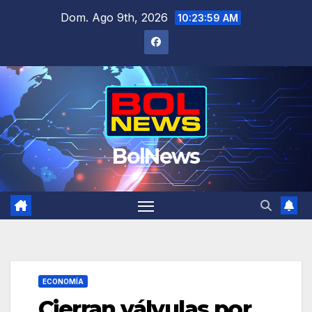
Saltar
Dom. Ago 9th, 2026
10:24:00 AM
al
contenido
BolNews
ECONOMÍA
Cierran válvulas por