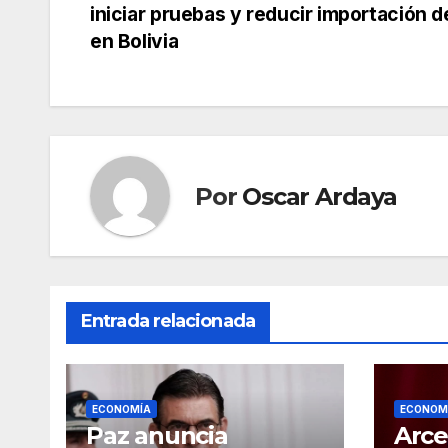
iniciar pruebas y reducir importación 
de
en Bolivia
entradas
Por
Oscar Ardaya
Entrada relacionada
ECONOMÍA
ECONOM
Paz anuncia
Arce