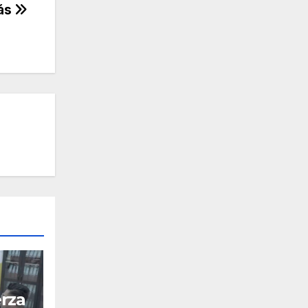
lás
rza