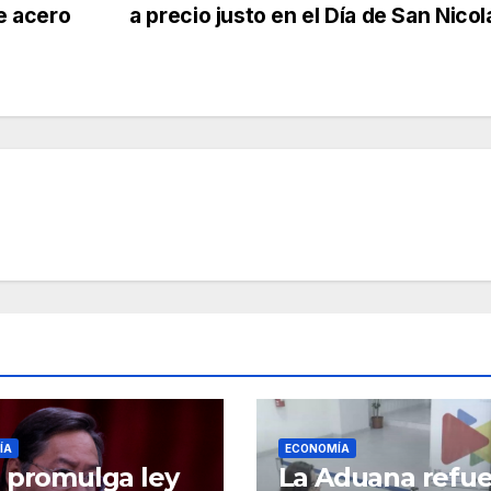
de acero
a precio justo en el Día de San Nico
ÍA
ECONOMÍA
 promulga ley
La Aduana refue