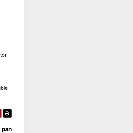
ctor
ible
e pan