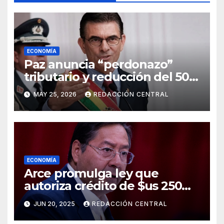
ECONOMÍA
Paz anuncia “perdonazo”
tributario y reducción del 50%
al salario del Presidente y
MAY 25, 2026
REDACCIÓN CENTRAL
ministros
ECONOMÍA
Arce promulga ley que
autoriza crédito de $us 250
millones del BID para
JUN 20, 2025
REDACCIÓN CENTRAL
emergencias