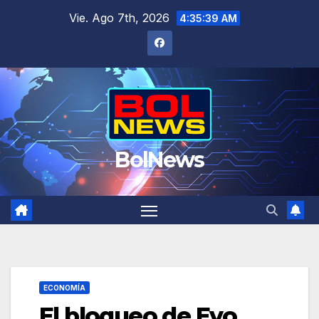
Saltar
Vie. Ago 7th, 2026
4:35:40 AM
al
contenido
BolNews
ECONOMÍA
El bloqueo de Evo