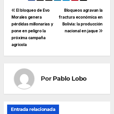
Navegación
El bloqueo de Evo
Bloqueos agravan la
Morales genera
fractura económica en
de
pérdidas millonarias y
Bolivia: la producción
entradas
pone en peligro la
nacional en jaque
próxima campaña
agrícola
Por
Pablo Lobo
Entrada relacionada