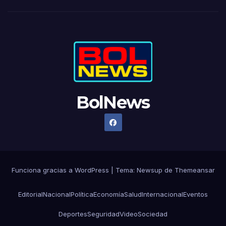
BolNews
Funciona gracias a WordPress
|
Tema: Newsup de
Themeansar
Editorial
Nacional
Política
Economía
Salud
Internacional
Eventos
Deportes
Seguridad
Video
Sociedad