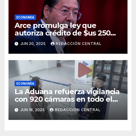
ECONOMÍA
Arce promulga ley que
autoriza crédito de $us 250
millones del BID para
JUN 20, 2025
REDACCIÓN CENTRAL
emergencias
ECONOMÍA
La Aduana refuerza vigilancia
con 920 cámaras en todo el
país
JUN 18, 2025
REDACCIÓN CENTRAL