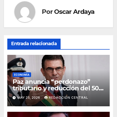
Por
Oscar Ardaya
Entrada relacionada
ECONOMÍA
Paz anuncia “perdonazo”
tributario y reducción del 50%
al salario del Presidente y
MAY 25, 2026
REDACCIÓN CENTRAL
ministros