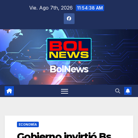
Saltar
Vie. Ago 7th, 2026
11:54:39 AM
al
contenido
BolNews
ECONOMÍA
Gobierno invirtió Bs