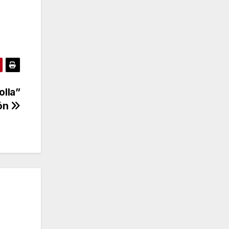
olla”
ión