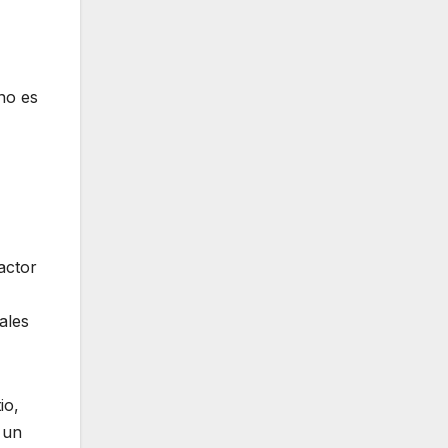
no es
actor
ales
io,
 un