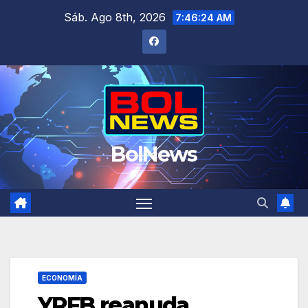
Saltar
Sáb. Ago 8th, 2026
7:46:24 AM
al
contenido
BolNews
ECONOMÍA
YPFB reanuda