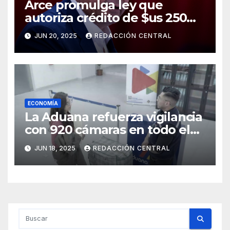
Arce promulga ley que
autoriza crédito de $us 250
millones del BID para
JUN 20, 2025
REDACCIÓN CENTRAL
emergencias
ECONOMÍA
La Aduana refuerza vigilancia
con 920 cámaras en todo el
país
JUN 18, 2025
REDACCIÓN CENTRAL