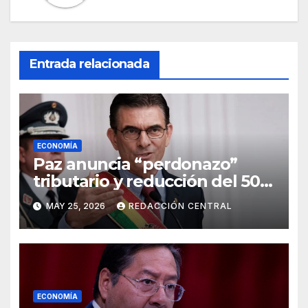
Entrada relacionada
ECONOMÍA
Paz anuncia “perdonazo”
tributario y reducción del 50%
al salario del Presidente y
MAY 25, 2026
REDACCIÓN CENTRAL
ministros
ECONOMÍA