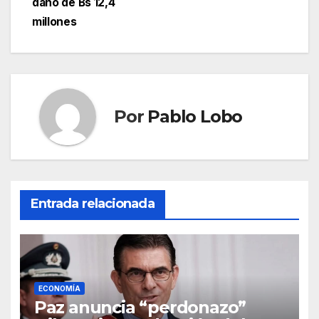
daño de Bs 12,4
millones
Por
Pablo Lobo
Entrada relacionada
ECONOMÍA
Paz anuncia “perdonazo”