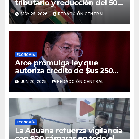
tributario y reducción del 50%
al salario del Presidente y
MAY 25, 2026
REDACCIÓN CENTRAL
ministros
ECONOMÍA
Arce promulga ley que
autoriza crédito de $us 250
millones del BID para
JUN 20, 2025
REDACCIÓN CENTRAL
emergencias
ECONOMÍA
La Aduana refuerza vigilancia
con 920 cámaras en todo el