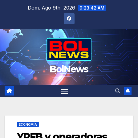
Saltar
Dom. Ago 9th, 2026
9:23:42 AM
al
contenido
BolNews
ECONOMÍA
YPFB y operadoras