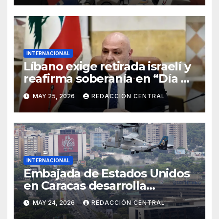
INTERNACIONAL
Líbano exige retirada israelí y
reafirma soberanía en “Día de
la Resistencia y la Liberación”
MAY 25, 2026
REDACCIÓN CENTRAL
INTERNACIONAL
Embajada de Estados Unidos
en Caracas desarrolla
simulacro aéreo de
MAY 24, 2026
REDACCIÓN CENTRAL
evacuación y contingencia