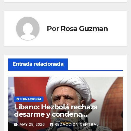
Por
Rosa Guzman
Entrada relacionada
INTERNACIONAL
Líbano: Hezbolá rechaza
desarme y condena
injerencia de EE.UU.
MAY 25, 2026
REDACCIÓN CENTRAL