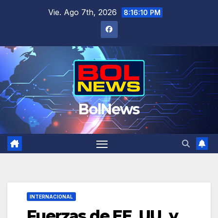
Saltar
Vie. Ago 7th, 2026
8:16:11 PM
al
contenido
BolNews
INTERNACIONAL
Fuerzas de EE. UU. y