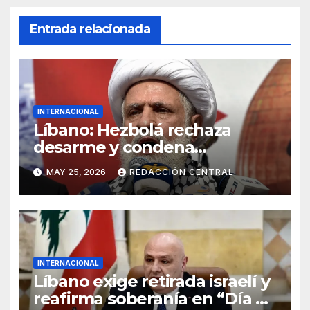
Entrada relacionada
INTERNACIONAL
Líbano: Hezbolá rechaza
desarme y condena
injerencia de EE.UU.
MAY 25, 2026
REDACCIÓN CENTRAL
INTERNACIONAL
Líbano exige retirada israelí y
reafirma soberanía en “Día de