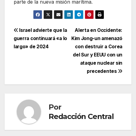
parte de la nueva misión marítima.
Navegación
Israel advierte que la
Alerta en Occidente:
guerra continuará «a lo
Kim Jong-un amenazó
de
largo» de 2024
con destruir a Corea
entradas
del Sur y EEUU con un
ataque nuclear sin
precedentes
Por
Redacción Central