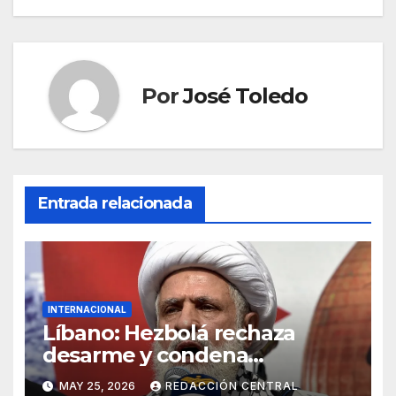
Por
José Toledo
Entrada relacionada
INTERNACIONAL
Líbano: Hezbolá rechaza
desarme y condena
injerencia de EE.UU.
MAY 25, 2026
REDACCIÓN CENTRAL