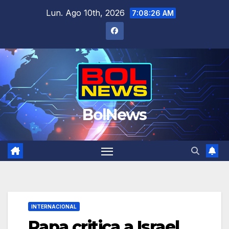
Saltar
Lun. Ago 10th, 2026
7:08:26 AM
al
contenido
BolNews
INTERNACIONAL
Papa critica a Israel