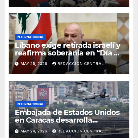
INTERNACIONAL
Líbano exige retirada israelí y
reafirma soberanía en “Día de
la Resistencia y la Liberación”
MAY 25, 2026
REDACCIÓN CENTRAL
INTERNACIONAL
Embajada de Estados Unidos
en Caracas desarrolla
simulacro aéreo de
MAY 24, 2026
REDACCIÓN CENTRAL
evacuación y contingencia