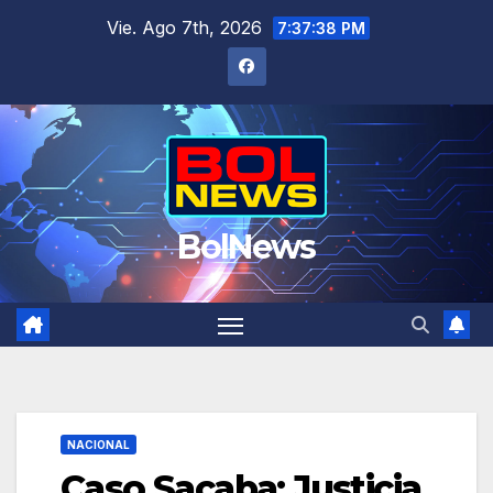
Saltar
Vie. Ago 7th, 2026
7:37:39 PM
al
contenido
BolNews
NACIONAL
Caso Sacaba: Justicia