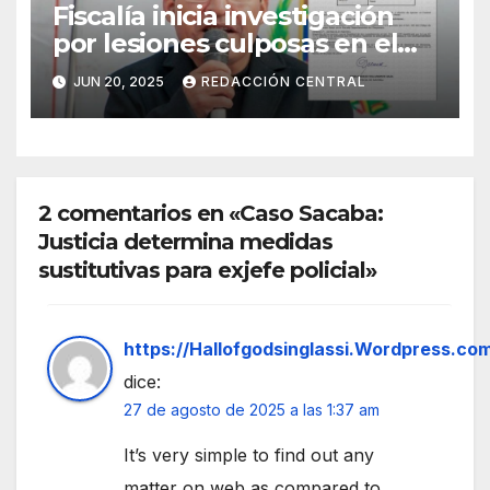
Fiscalía inicia investigación
por lesiones culposas en el
caso del gobernador
JUN 20, 2025
REDACCIÓN CENTRAL
chuquisaqueño Damián
Condori
2 comentarios en «Caso Sacaba:
Justicia determina medidas
sustitutivas para exjefe policial»
https://Hallofgodsinglassi.Wordpress.co
dice:
27 de agosto de 2025 a las 1:37 am
It’s very simple to find out any
matter on web as compared to