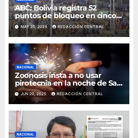
ABC: Bolivia registra 52
puntos de bloqueo en cinco
departamentos
MAY 25, 2026
REDACCIÓN CENTRAL
NACIONAL
Zoonosis insta a no usar
pirotecnia en la noche de San
Juan
JUN 20, 2025
REDACCIÓN CENTRAL
NACIONAL