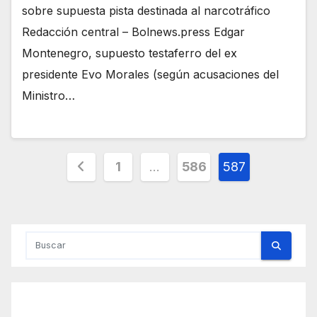
sobre supuesta pista destinada al narcotráfico
Redacción central – Bolnews.press Edgar
Montenegro, supuesto testaferro del ex
presidente Evo Morales (según acusaciones del
Ministro…
Paginación
1
…
586
587
de
entradas