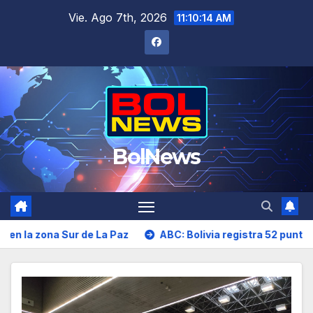
Saltar
Vie. Ago 7th, 2026
11:10:15 AM
al
contenido
BolNews
ur de La Paz
ABC: Bolivia registra 52 puntos de bloqueo 