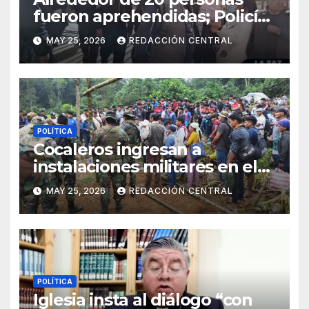
fueron aprehendidas; Policía
gasifica e impide ingreso de
MAY 25, 2026
REDACCIÓN CENTRAL
manifestantes a plaza Murillo
POLÍTICA
Cocaleros ingresan a
instalaciones militares en el
Trópico: “No aceptaremos un
MAY 25, 2026
REDACCIÓN CENTRAL
estado de sitio”
POLÍTICA
Iglesia insta al diálogo “con