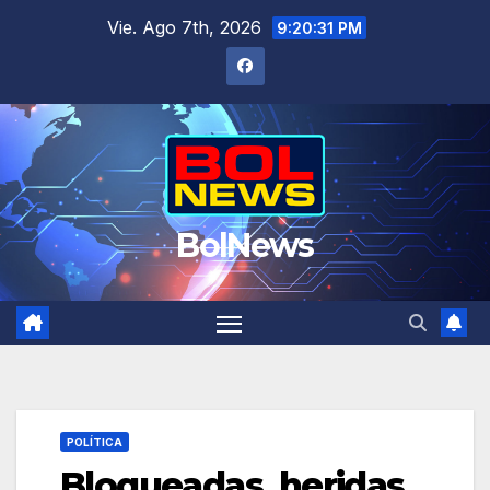
Saltar
Vie. Ago 7th, 2026
9:20:32 PM
al
contenido
BolNews
POLÍTICA
Bloqueadas, heridas,