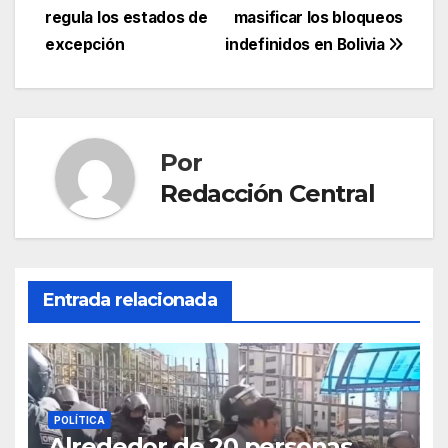
de
regula los estados de
masificar los bloqueos
entradas
excepción
indefinidos en Bolivia
Por
Redacción Central
Entrada relacionada
POLÍTICA
Alrededor de 20 personas