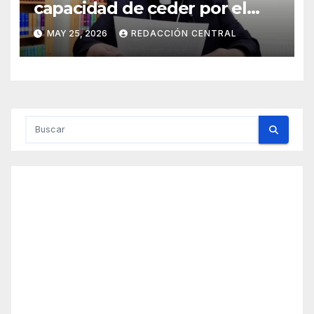
capacidad de ceder por el
bien del país” y reitera su
MAY 25, 2026
REDACCIÓN CENTRAL
disposición de mediador