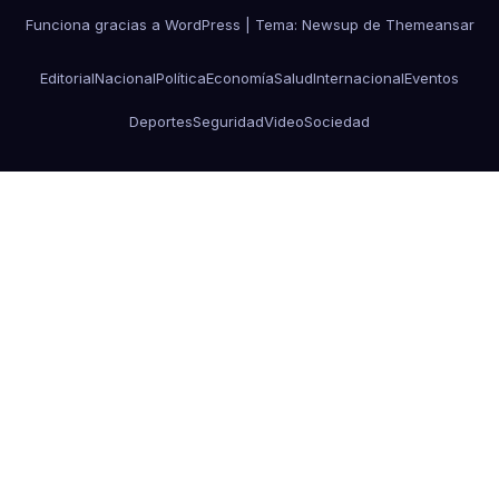
Funciona gracias a WordPress
|
Tema: Newsup de
Themeansar
Editorial
Nacional
Política
Economía
Salud
Internacional
Eventos
Deportes
Seguridad
Video
Sociedad