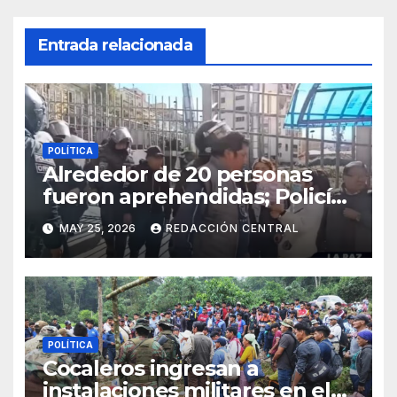
Entrada relacionada
POLÍTICA
Alrededor de 20 personas
fueron aprehendidas; Policía
gasifica e impide ingreso de
MAY 25, 2026
REDACCIÓN CENTRAL
manifestantes a plaza Murillo
POLÍTICA
Cocaleros ingresan a
instalaciones militares en el