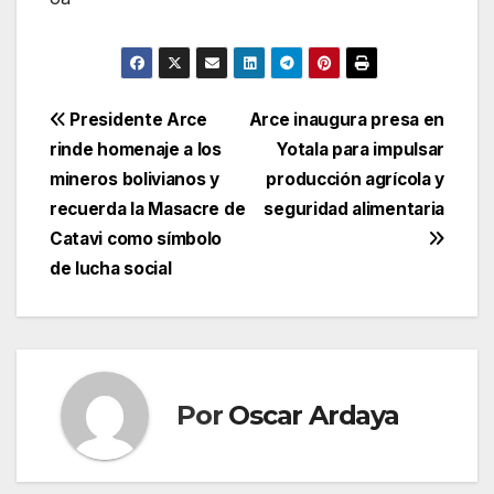
Navegación
Presidente Arce
Arce inaugura presa en
rinde homenaje a los
Yotala para impulsar
de
mineros bolivianos y
producción agrícola y
entradas
recuerda la Masacre de
seguridad alimentaria
Catavi como símbolo
de lucha social
Por
Oscar Ardaya