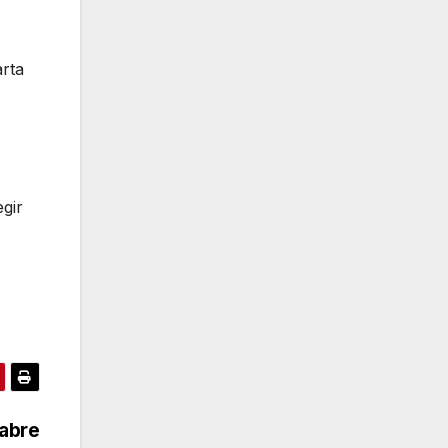
arta
gir
 abre