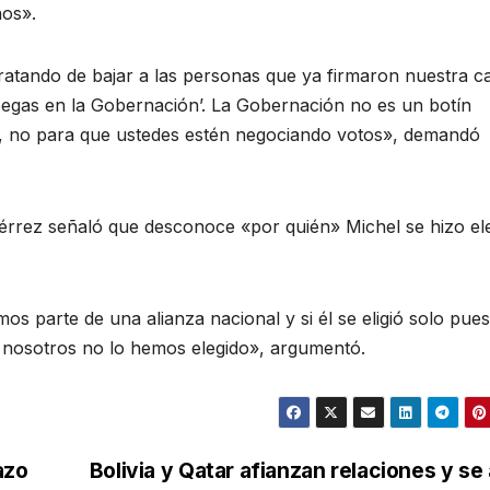
os».
ratando de bajar a las personas que ya firmaron nuestra c
 pegas en la Gobernación’. La Gobernación no es un botín
je, no para que ustedes estén negociando votos», demandó
iérrez señaló que desconoce «por quién» Michel se hizo ele
 parte de una alianza nacional y si él se eligió solo pues
 nosotros no lo hemos elegido», argumentó.
azo
Bolivia y Qatar afianzan relaciones y se