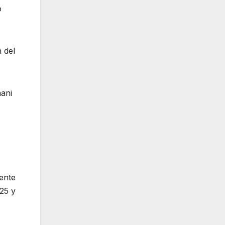
o
n del
mani
ente
25 y