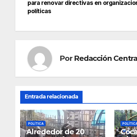
para renovar directivas en organizaci
de
políticas
entradas
Por
Redacción Centra
Entrada relacionada
POLÍTICA
POLÍTIC
Alrededor de 20
Coca