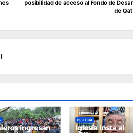
ones
posibilidad de acceso al Fondo de Desar
de Qat
l
A
POLÍTICA
leros ingresan
Iglesia insta al