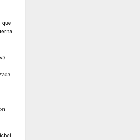
ó que
nterna
iva
ezada
con
ichel