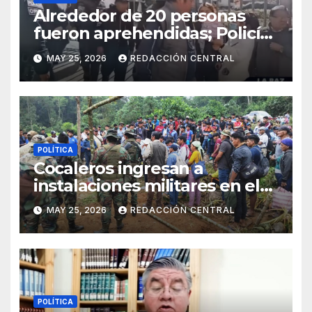
Alrededor de 20 personas
fueron aprehendidas; Policía
gasifica e impide ingreso de
MAY 25, 2026
REDACCIÓN CENTRAL
manifestantes a plaza Murillo
POLÍTICA
Cocaleros ingresan a
instalaciones militares en el
Trópico: “No aceptaremos un
MAY 25, 2026
REDACCIÓN CENTRAL
estado de sitio”
POLÍTICA