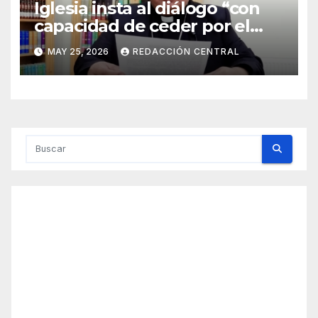
Iglesia insta al diálogo “con
capacidad de ceder por el
bien del país” y reitera su
MAY 25, 2026
REDACCIÓN CENTRAL
disposición de mediador