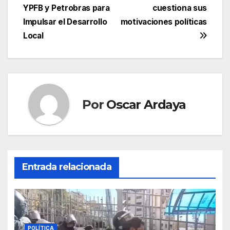
entradas
YPFB y Petrobras para
cuestiona sus
Impulsar el Desarrollo
motivaciones políticas
Local
Por
Oscar Ardaya
Entrada relacionada
POLÍTICA