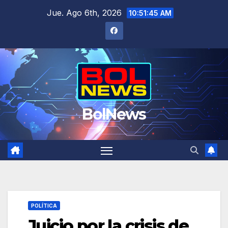
Saltar
Jue. Ago 6th, 2026
10:51:45 AM
al
contenido
BolNews
POLÍTICA
Juicio por la crisis de