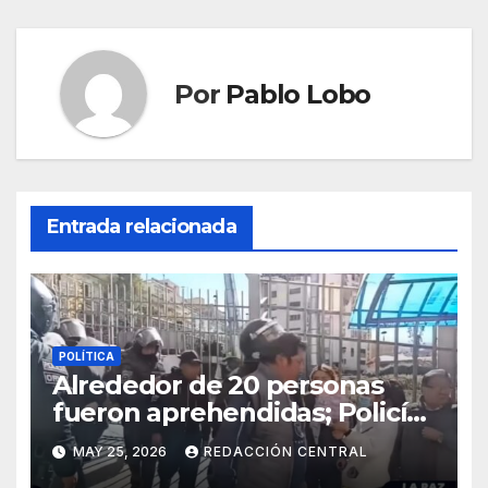
Por
Pablo Lobo
Entrada relacionada
POLÍTICA
Alrededor de 20 personas
fueron aprehendidas; Policía
gasifica e impide ingreso de
MAY 25, 2026
REDACCIÓN CENTRAL
manifestantes a plaza Murillo